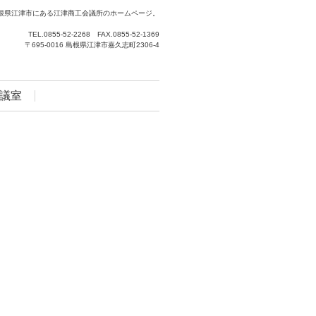
根県江津市にある江津商工会議所のホームページ。
TEL.0855-52-2268 FAX.0855-52-1369
〒695-0016 島根県江津市嘉久志町2306-4
議室