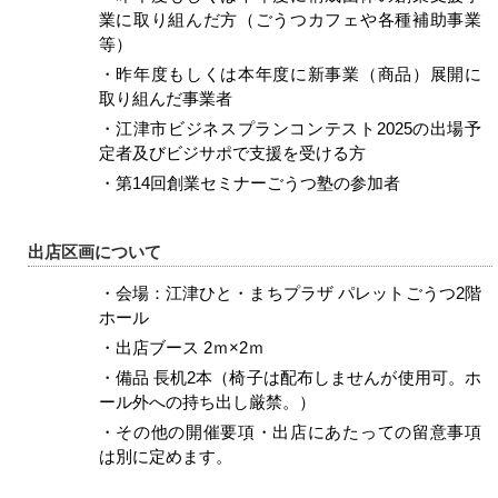
業に取り組んだ方（ごうつカフェや各種補助事業
等）
・昨年度もしくは本年度に新事業（商品）展開に
取り組んだ事業者
・江津市ビジネスプランコンテスト2025の出場予
定者及びビジサポで支援を受ける方
・第14回創業セミナーごうつ塾の参加者
出店区画について
・会場：江津ひと・まちプラザ パレットごうつ2階
ホール
・出店ブース 2ｍ×2ｍ
・備品 長机2本（椅子は配布しませんが使用可。ホ
ール外への持ち出し厳禁。）
・その他の開催要項・出店にあたっての留意事項
は別に定めます。