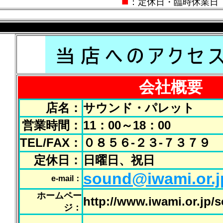
■
：定休日・臨時休業日
会社概要
店名：
サウンド・パレット
営業時間：
11：00～18：00
TEL/FAX：
０８５６-２３-７３７９
定休日：
日曜日、祝日
sound@iwami.or.j
e-mail：
ホームペー
http://www.iwami.or.jp/
ジ：