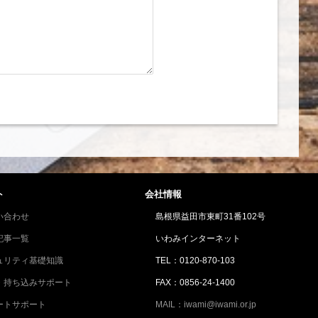
ト
会社情報
い合わせ
島根県益田市東町31番102号
記事一覧
いわみインターネット
ュリティ基礎知識
TEL：0120-870-103
・持ち込みサポート
FAX：
0856-24-1400
ートサポート
MAIL：iwami@iwami.or.jp