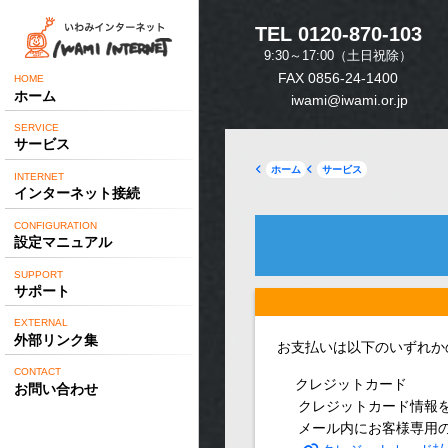
TEL 0120-870-103
9:30～17:00（土日祝除）
FAX
0856-24-1400
HOME
ホーム
iwami@iwami.or.jp
SERVICE
サービス
ホーム
サービス
INTERNET
インターネット接続
CONFIGURATION
設定マニュアル
SUPPORT
サポート
EXTERNAL
外部リンク集
お支払いは以下のいずれか
CONTACT
クレジットカード
お問い合わせ
クレジットカード情報
メール内にお客様専用の