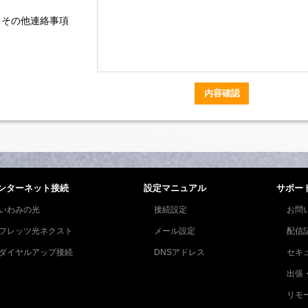
その他連絡事項
内容確認
ンターネット接続
設定マニュアル
サポー
いわみの光
接続設定
お問
フレッツ光ネクスト
メール設定
配信
ダイヤルアップ接続
DNSアドレス
セキ
出張
リモ